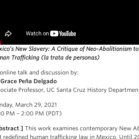
ico’s New Slavery: A Critique of Neo-Abolitionism t
an Trafficking (la trata de personas)
online talk and discussion by:
 Grace Peña Delgado
ociate Professor, UC Santa Cruz History Departmen
day, March 29, 2021
30 PM – 2:00 PM (PDT)
bstract ]
This work examines contemporary New Ab
it redefined human trafficking law in Mexico. Until 2