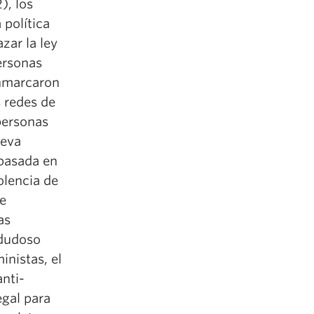
), los
 política
zar la ley
personas
enmarcaron
s redes de
 personas
ueva
 basada en
olencia de
de
as
 dudoso
inistas, el
nti-
egal para