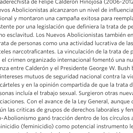
raderechista de Felipe Calderón Hinojosa (2006-2012
vos Abolicionistas alcanzaron un nivel de influencia
ional y montaron una campaña exitosa para reempla
stente por una legislación que definiera la trata de 
o esclavitud. Los Nuevos Abolicionistas también 
trata de personas como una actividad lucrativa de la
teles narcotraficantes. La vinculación de la trata de
 el crimen organizado internacional fomentó una n
anza entre Calderón y el Presidente George W. Bush
 intereses mutuos de seguridad nacional contra la vi
 cárteles y en la opinión compartida de que la trata 
sonas incluía el trabajo sexual. Surgieron otras nuev
ciaciones. Con el avance de la Ley General, aunque
ún las criticas de grupos de derechos laborales y fem
-Abolionismo ganó tracción dentro de los círculos a
inicidio (feminicidio) como potencial instrumento l