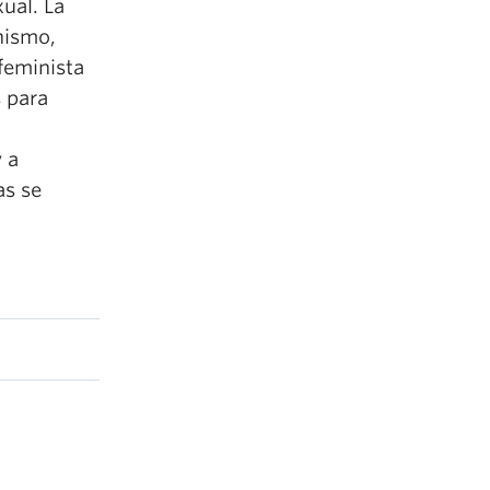
xual. La
nismo,
feminista
s para
 a
as se