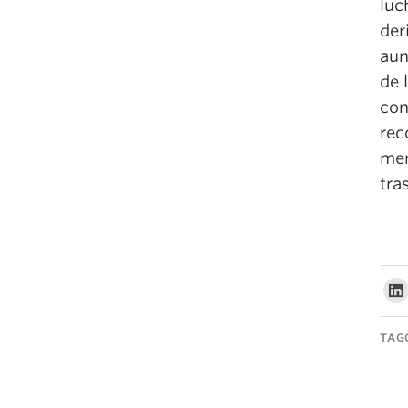
luc
der
aun
de 
con
rec
men
tra
TAG