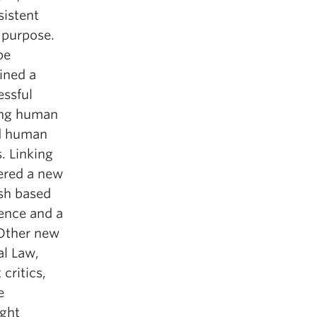
sistent
 purpose.
pe
ined a
essful
ning human
ed human
s. Linking
tered a new
sh based
lence and a
 Other new
al Law,
critics,
e
ight