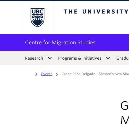
The University of Bri
Centre for Migration Studies
Research
Programs & Initiatives
Gradua
Home
/
Events
/
Grace Peña Delgado – Mexico’s New Sla
G
M