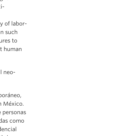
i-
 of labor-
In such
ures to
nst human
l neo-
poráneo,
en México.
de personas
idas como
dencial