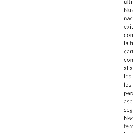
ult
Nue
nac
exi
com
la 
cár
con
ali
los
los
per
aso
seg
Neo
fem