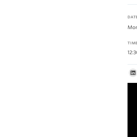
DAT
Mon
TIM
12: