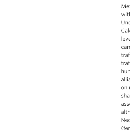
Mex
wit
Und
Cal
lev
cam
tra
tra
hum
all
on 
sha
ass
alt
Neo
(fe