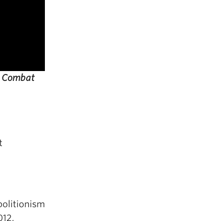
o Combat
t
olitionism
012,