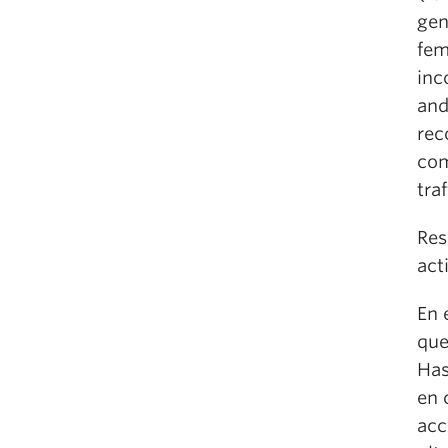
gen
fem
inc
and
rec
com
traf
Res
act
En 
que
Has
en 
acc