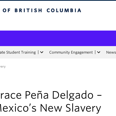
tish Columbia
te Student Training
Community Engagement
News
very
race Peña Delgado –
exico’s New Slavery