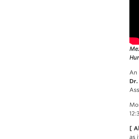
Mex
Hum
An 
Dr.
Ass
Mon
12:
[ A
as 